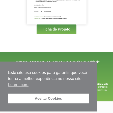
Ficha de Projeto
www.recuperarportugal.gov.pt
|
Política de Privacidade
© Inov.Solutions 2025
Este site usa cookies para garantir que você
tenha a melhor experiência no nosso site.
Learn more
Aceitar Cookies
© InovSolutions 2025